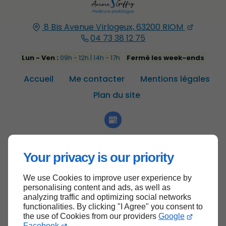
8 Bis Avenue Virlogeux, 63200 RIOM
04 73 38 12 75
Lun - Ven :
09h - 12h | 14h - 17h
Fermé les week-ends
Accueil
Me contacter
Mentions légales
Plan du site
Your privacy is our priority
We use Cookies to improve user experience by
Haut de page
personalising content and ads, as well as
analyzing traffic and optimizing social networks
functionalities. By clicking "I Agree" you consent to
the use of Cookies from our providers
Google
Facebook
.